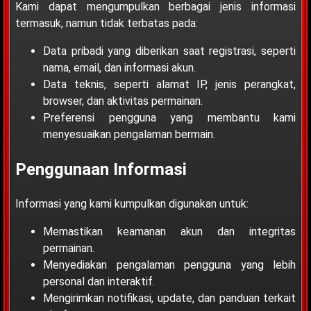
Kami dapat mengumpulkan berbagai jenis informasi
termasuk, namun tidak terbatas pada:
Data pribadi yang diberikan saat registrasi, seperti
nama, email, dan informasi akun.
Data teknis, seperti alamat IP, jenis perangkat,
browser, dan aktivitas permainan.
Preferensi pengguna yang membantu kami
menyesuaikan pengalaman bermain.
Penggunaan Informasi
Informasi yang kami kumpulkan digunakan untuk:
Memastikan keamanan akun dan integritas
permainan.
Menyediakan pengalaman pengguna yang lebih
personal dan interaktif.
Mengirimkan notifikasi, update, dan panduan terkait