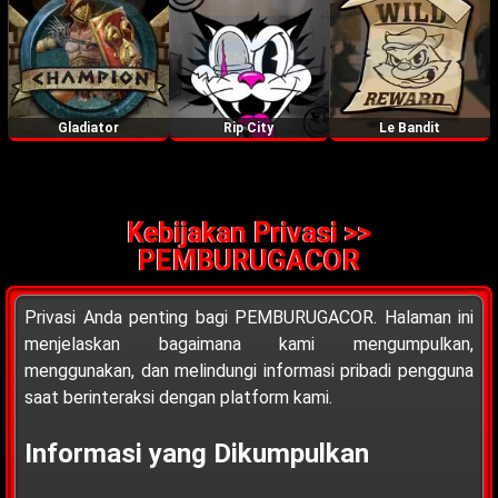
Gladiator
Rip City
Le Bandit
Kebijakan Privasi >>
PEMBURUGACOR
Privasi Anda penting bagi PEMBURUGACOR. Halaman ini
menjelaskan bagaimana kami mengumpulkan,
menggunakan, dan melindungi informasi pribadi pengguna
saat berinteraksi dengan platform kami.
Informasi yang Dikumpulkan